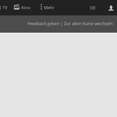
TV
Kino
Mehr
DE
Feedback geben
|
Zur alten Karte wechseln
Websuche
Apps