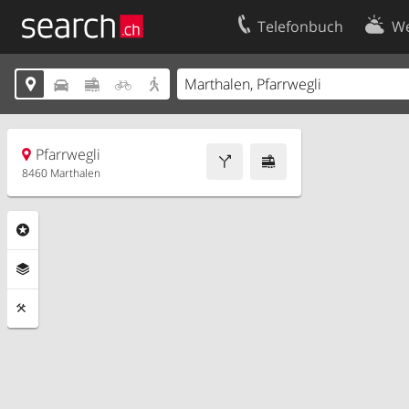
Telefonbuch
We
Ihr Eintrag
Kontakt





Kundencenter Geschäftskunden
Nutzungsbed
Impressum
Datenschutze
Pfarrwegli
8460 Marthalen
Rubriken
Ebenen
Funktionen