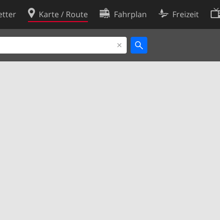
tter
Karte / Route
Fahrplan
Freizeit
Cookie-Richtlinie
ingungen
Cookie-Einstellungen
rklärung
Entwickler