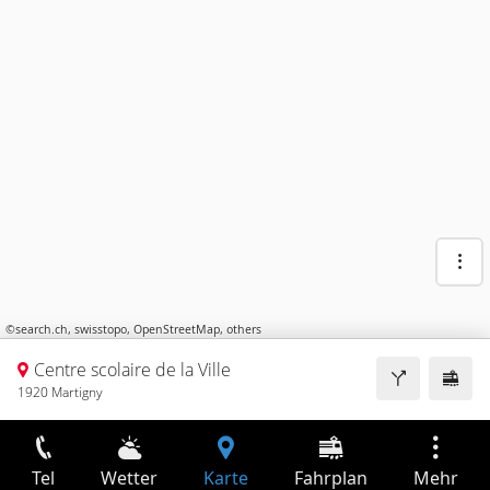
©
search.ch
,
swisstopo
,
OpenStreetMap
,
others
Centre scolaire de la Ville
1920 Martigny
Tel
Wetter
Karte
Fahrplan
Mehr