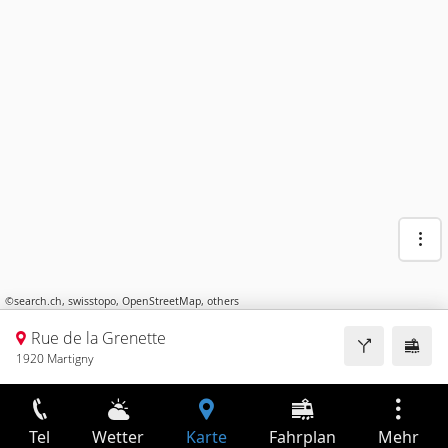
©
search.ch
,
swisstopo
,
OpenStreetMap
,
others
Rue de la Grenette
1920 Martigny
Tel
Wetter
Karte
Fahrplan
Mehr