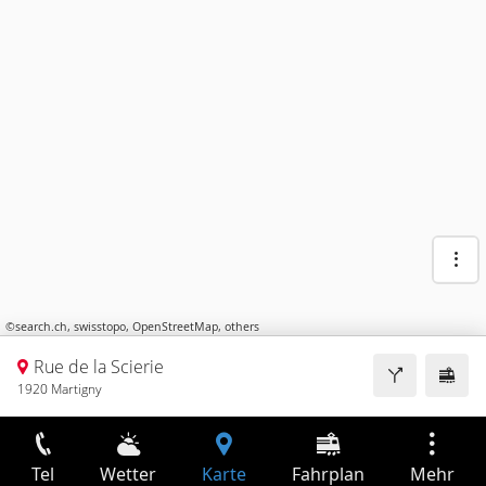
©
search.ch
,
swisstopo
,
OpenStreetMap
,
others
Rue de la Scierie
1920 Martigny
Tel
Wetter
Karte
Fahrplan
Mehr