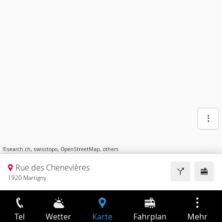
©
search.ch
,
swisstopo
,
OpenStreetMap
,
others
Rue des Chenevières
1920 Martigny
Tel
Wetter
Karte
Fahrplan
Mehr