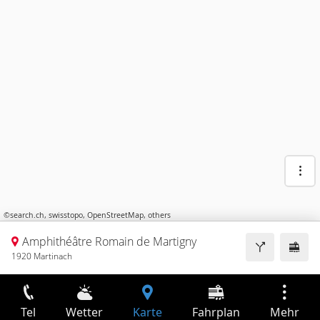
©
search.ch
,
swisstopo
,
OpenStreetMap
,
others
Amphithéâtre Romain de Martigny
1920 Martinach
Tel
Wetter
Karte
Fahrplan
Mehr