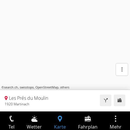
©
search.ch
,
swisstopo
,
OpenStreetMap
,
others
Les Prés du Moulin
1920 Martinach
Tel
Wetter
Karte
Fahrplan
Mehr