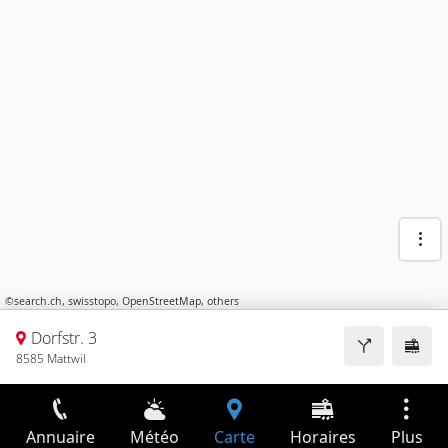
©
search.ch
,
swisstopo
,
OpenStreetMap
,
others
Dorfstr. 3
8585 Mattwil
Annuaire
Météo
Carte
Horaires
Plus