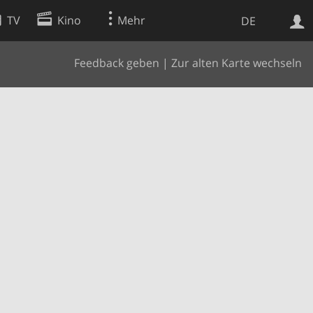
TV
Kino
Mehr
DE
Feedback geben
|
Zur alten Karte wechseln
Websuche
Apps