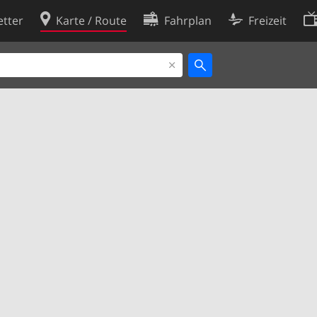
tter
Karte / Route
Fahrplan
Freizeit
Cookie-Richtlinie
ingungen
Cookie-Einstellungen
rklärung
Entwickler