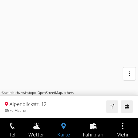
©
search.ch
,
swisstopo
,
OpenStreetMap
,
others
Alpenblickstr. 12
8576 Mauren
Tel
Wetter
Karte
Fahrplan
Mehr