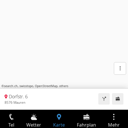
©
search.ch
,
swisstopo
,
OpenStreetMap
,
others
Dorfstr. 6
8576 Mauren
Tel
Wetter
Karte
Fahrplan
Mehr