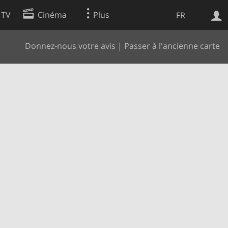
 TV
Cinéma
Plus
FR
Donnez-nous votre avis
|
Passer à l'ancienne carte
es
Web
Apps