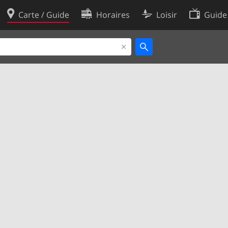
Carte / Guide
Horaires
Loisir
Guide
Politique en matière de cooki
utilisation
Préférences de cookies
des données
Développeurs