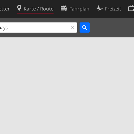
tter
Karte / Route
Fahrplan
Freizeit
Cookie-Richtlinie
ingungen
Cookie-Einstellungen
rklärung
Entwickler