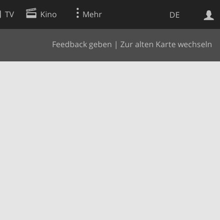
TV
Kino
Mehr
DE
Feedback geben
|
Zur alten Karte wechseln
Websuche
Apps