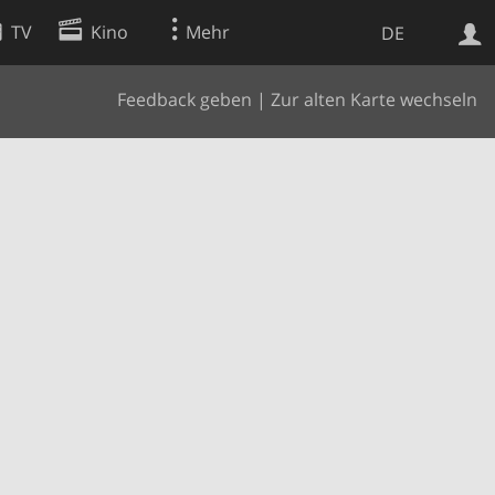
TV
Kino
Mehr
DE
Feedback geben
|
Zur alten Karte wechseln
Websuche
Apps