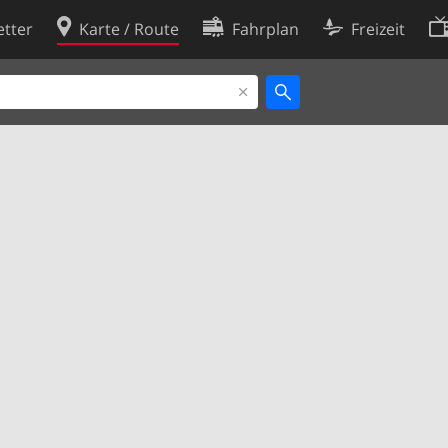
tter
Karte / Route
Fahrplan
Freizeit
Cookie-Richtlinie
ingungen
Cookie-Einstellungen
rklärung
Entwickler