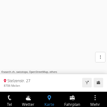
©
search.ch
,
swisstopo
,
OpenStreetMap
,
others
Stelzenstr. 27
8706 Meilen
Tel
Wetter
Karte
Fahrplan
Mehr