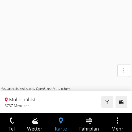
©
search.ch
,
swisstopo
,
OpenStreetMap
,
others
Mühlebühlstr.
5737 Menziken
Tel
Wetter
Karte
Fahrplan
Mehr