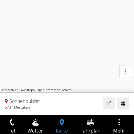
©
search.ch
,
swisstopo
,
OpenStreetMap
,
others
Sonnenbühlstr.
5737 Menziken
Tel
Wetter
Karte
Fahrplan
Mehr