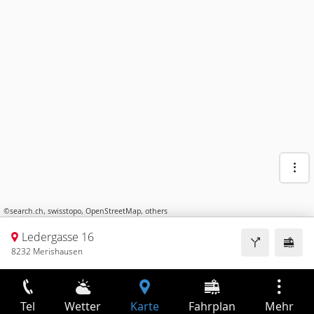
©
search.ch
,
swisstopo
,
OpenStreetMap
,
others
Ledergasse 16
8232 Merishausen
Tel
Wetter
Karte
Fahrplan
Mehr