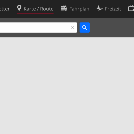
tter
Karte / Route
Fahrplan
Freizeit
Cookie-Richtlinie
ingungen
Cookie-Einstellungen
rklärung
Entwickler