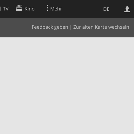
TV
Kino
Mehr
DE
Feedback geben
|
Zur alten Karte wechseln
Websuche
Apps