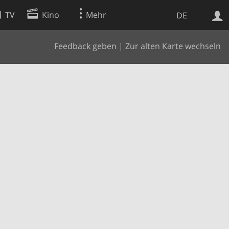
TV
Kino
Mehr
DE
Feedback geben
|
Zur alten Karte wechseln
Websuche
Apps