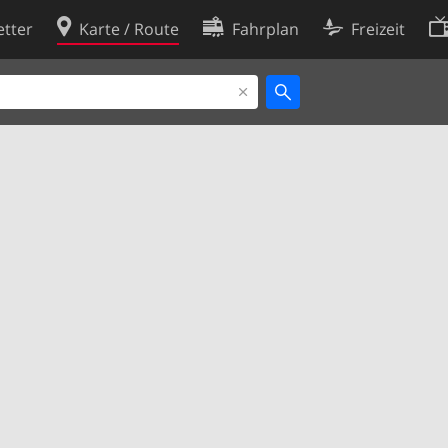
tter
Karte / Route
Fahrplan
Freizeit
Cookie-Richtlinie
ingungen
Cookie-Einstellungen
rklärung
Entwickler