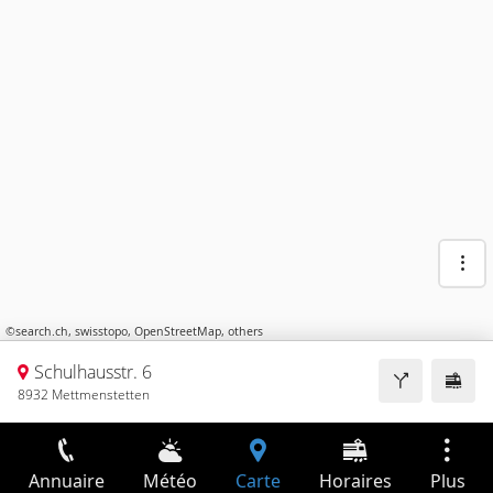
©
search.ch
,
swisstopo
,
OpenStreetMap
,
others
Schulhausstr. 6
8932 Mettmenstetten
Annuaire
Météo
Carte
Horaires
Plus