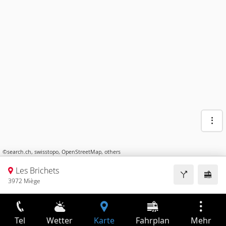
©
search.ch
,
swisstopo
,
OpenStreetMap
,
others
Les Brichets
3972 Miège
Tel
Wetter
Karte
Fahrplan
Mehr