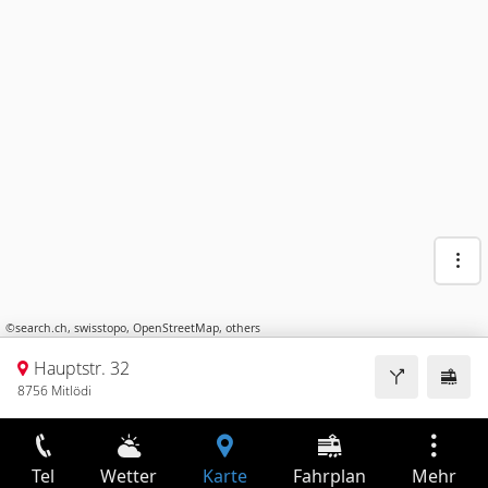
©
search.ch
,
swisstopo
,
OpenStreetMap
,
others
Hauptstr. 32
8756 Mitlödi
Tel
Wetter
Karte
Fahrplan
Mehr