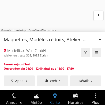
©
search.ch
,
swisstopo
,
OpenStreetMap
,
others
Maquettes, Modèles réduits, Atelier, ...
Modellbau Wolf GmbH
Witikonerstrasse 365, 8053 Zürich
Fermé aujourd'hui
Ouvert demain 08:00 - 12:00 ainsi que 13:00 - 17:30
Appel
Web
Détails
Annuaire
Météo
Carte
Horaires
Plus