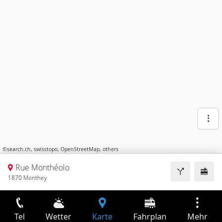
©
search.ch
,
swisstopo
,
OpenStreetMap
,
others
Rue Monthéolo
1870 Monthey
Tel
Wetter
Karte
Fahrplan
Mehr