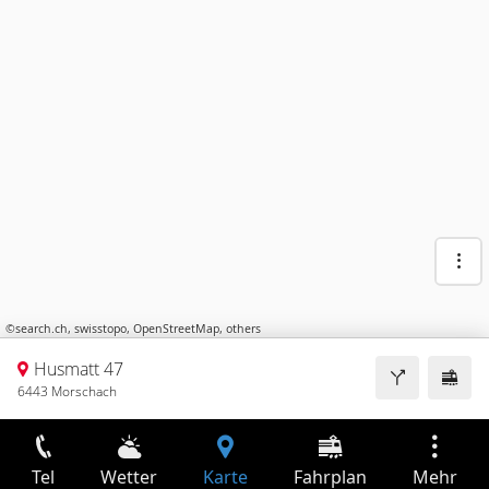
©
search.ch
,
swisstopo
,
OpenStreetMap
,
others
Husmatt 47
6443 Morschach
Tel
Wetter
Karte
Fahrplan
Mehr