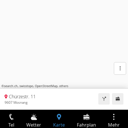
©
search.ch
,
swisstopo
,
OpenStreetMap
,
others
Chürzestr. 11
9607 Mosnang
Tel
Wetter
Karte
Fahrplan
Mehr