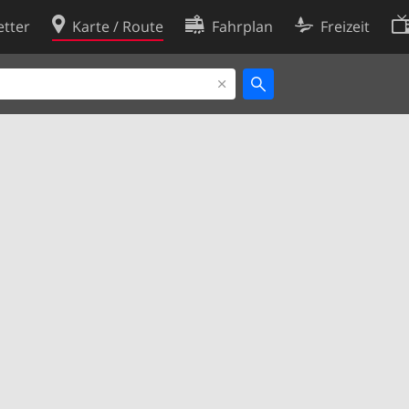
tter
Karte / Route
Fahrplan
Freizeit
Cookie-Richtlinie
ingungen
Cookie-Einstellungen
rklärung
Entwickler