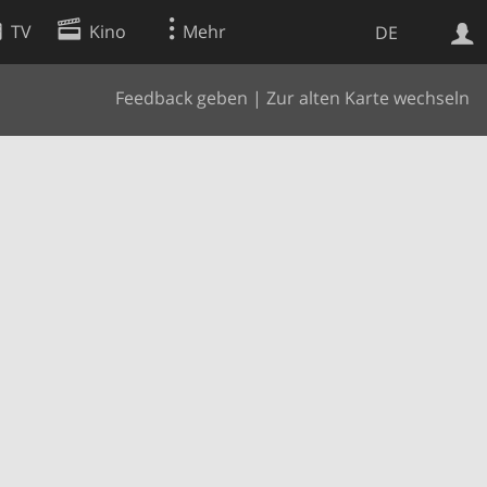
TV
Kino
Mehr
DE
Feedback geben
|
Zur alten Karte wechseln
Websuche
Apps