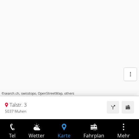
©
search.ch
,
swisstopo
,
OpenStreetMap
,
others
Talstr. 3
5037 Muhen
Tel
Wetter
Karte
Fahrplan
Mehr