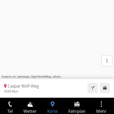
©
search.ch
,
swisstopo
,
OpenStreetMap
,
others
Caspar Wolf-Weg
5630 Muri
Tel
Wetter
Karte
Fahrplan
Mehr