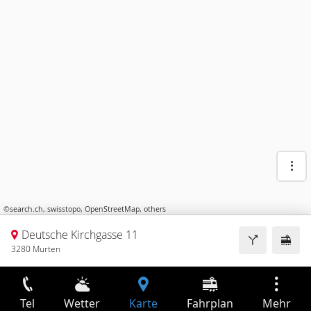
©
search.ch
,
swisstopo
,
OpenStreetMap
,
others
Deutsche Kirchgasse 11
3280 Murten
Tel
Wetter
Karte
Fahrplan
Mehr