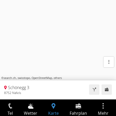
©
search.ch
,
swisstopo
,
OpenStreetMap
,
others
Schönegg 3
8752 Näfels
Tel
Wetter
Karte
Fahrplan
Mehr