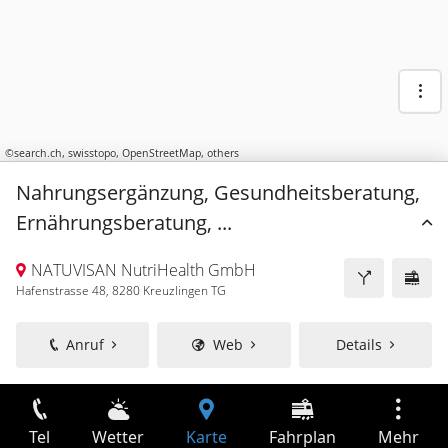
©
search.ch
,
swisstopo
,
OpenStreetMap
,
others
Nahrungsergänzung, Gesundheitsberatung,
Ernährungsberatung, ...
NATUVISAN NutriHealth GmbH
Hafenstrasse 48, 8280 Kreuzlingen TG
Anruf
Web
Details
Tel
Wetter
Karte
Fahrplan
Mehr