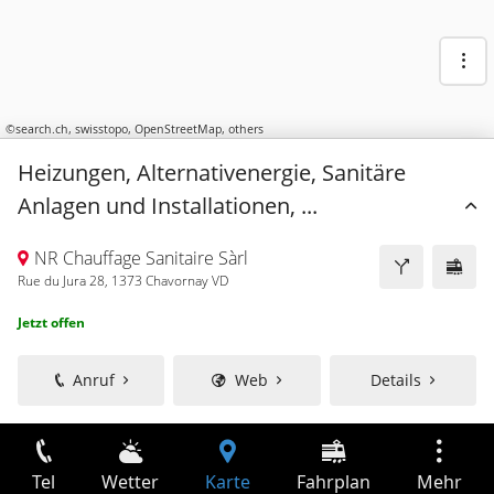
©
search.ch
,
swisstopo
,
OpenStreetMap
,
others
Heizungen, Alternativenergie, Sanitäre
Anlagen und Installationen, ...
NR Chauffage Sanitaire Sàrl
Rue du Jura 28, 1373 Chavornay VD
Jetzt offen
Anruf
Web
Details
Tel
Wetter
Karte
Fahrplan
Mehr