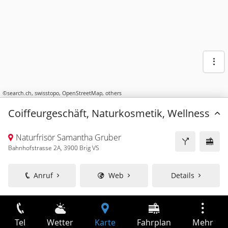
©
search.ch
,
swisstopo
,
OpenStreetMap
,
others
Coiffeurgeschäft, Naturkosmetik, Wellness
Naturfrisör Samantha Gruber
Bahnhofstrasse 2A, 3900 Brig VS
Anruf
Web
Details
Tel
Wetter
Karte
Fahrplan
Mehr