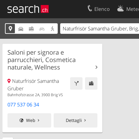
Elenco
Mete
Il vostro profolio
Contatti





Area clienti
Condizioni d’u
Informazioni Legali
Protezione dei
Saloni per signora e
parrucchieri, Cosmetica
naturale, Wellness
Naturfrisör Samantha
Gruber
Bahnhofstrasse 2A, 3900 Brig VS
077 537 06 34
Web
Dettagli