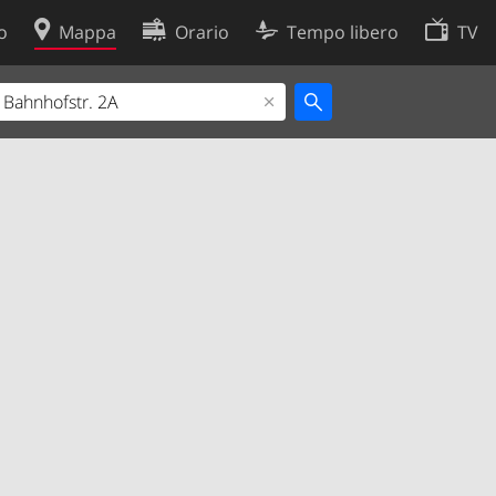
o
Mappa
Orario
Tempo libero
TV
Politica sui cookie
so
Preferenze cookie
 dati
Sviluppatori