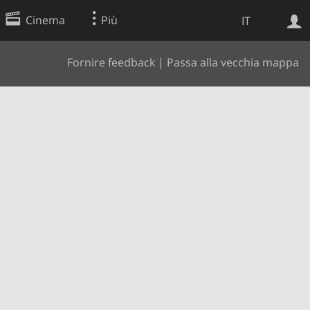
Cinema
Più
IT
Fornire feedback
|
Passa alla vecchia mappa
Ricerca Web
Applicazione