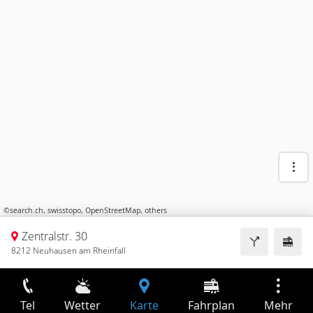
©
search.ch
,
swisstopo
,
OpenStreetMap
,
others
Zentralstr. 30
8212 Neuhausen am Rheinfall
Tel
Wetter
Karte
Fahrplan
Mehr