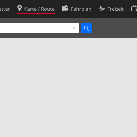
tter
Karte / Route
Fahrplan
Freizeit
Cookie-Richtlinie
ingungen
Cookie-Einstellungen
rklärung
Entwickler