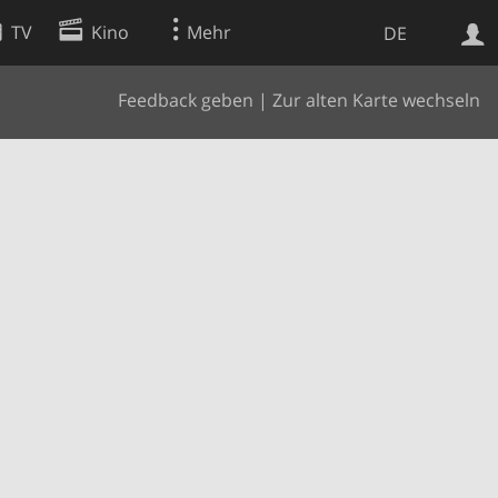
TV
Kino
Mehr
DE
Feedback geben
|
Zur alten Karte wechseln
Websuche
Apps