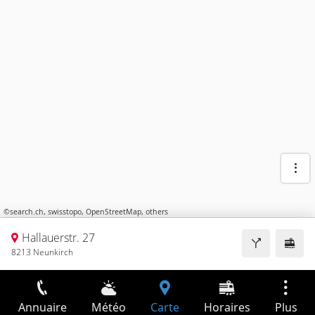
©
search.ch
,
swisstopo
,
OpenStreetMap
,
others
Hallauerstr. 27
8213 Neunkirch
Annuaire
Météo
Carte
Horaires
Plus