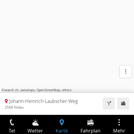
©
search.ch
,
swisstopo
,
OpenStreetMap
,
others
Johann-Heinrich-Laubscher-Weg
2560 Nidau
Tel
Wetter
Karte
Fahrplan
Mehr