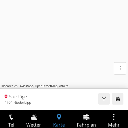
©
search.ch
,
swisstopo
,
OpenStreetMap
,
others
Säustäge
4704 Niederbipp
Tel
Wetter
Karte
Fahrplan
Mehr