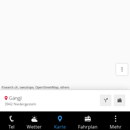
©
search.ch
,
swisstopo
,
OpenStreetMap
,
others
Gängji
3942 Niedergesteln
Tel
Wetter
Karte
Fahrplan
Mehr