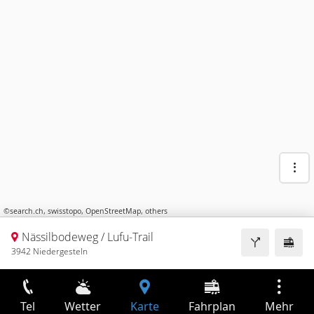
©
search.ch
,
swisstopo
,
OpenStreetMap
,
others
Nässilbodeweg / Lufu-Trail
3942 Niedergesteln
Tel
Wetter
Karte
Fahrplan
Mehr