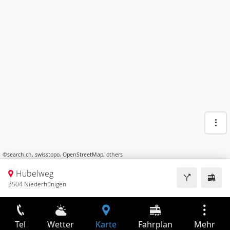
©
search.ch
,
swisstopo
,
OpenStreetMap
,
others
Hubelweg
3504 Niederhünigen
Tel
Wetter
Karte
Fahrplan
Mehr