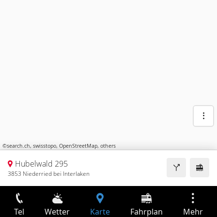
©
search.ch
,
swisstopo
,
OpenStreetMap
,
others
Hubelwald 295
3853 Niederried bei Interlaken
Tel
Wetter
Karte
Fahrplan
Mehr