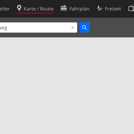
tter
Karte / Route
Fahrplan
Freizeit
Cookie-Richtlinie
ingungen
Cookie-Einstellungen
rklärung
Entwickler