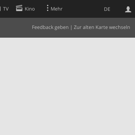
TV
Kino
Mehr
DE
Feedback geben
|
Zur alten Karte wechseln
Websuche
Apps