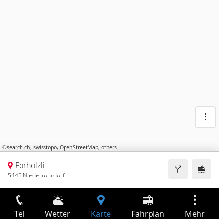
©
search.ch
,
swisstopo
,
OpenStreetMap
,
others
Forhölzli
5443 Niederrohrdorf
Tel
Wetter
Karte
Fahrplan
Mehr