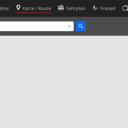
tter
Karte / Route
Fahrplan
Freizeit
Cookie-Richtlinie
ingungen
Cookie-Einstellungen
rklärung
Entwickler