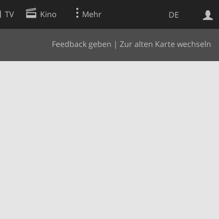
TV
Kino
Mehr
DE
Feedback geben
|
Zur alten Karte wechseln
Websuche
Apps