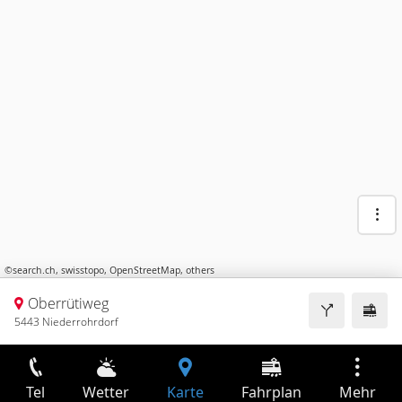
©
search.ch
,
swisstopo
,
OpenStreetMap
,
others
Oberrütiweg
5443 Niederrohrdorf
Tel
Wetter
Karte
Fahrplan
Mehr