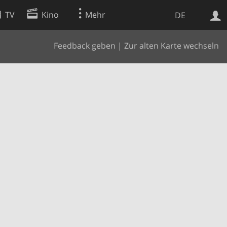
TV
Kino
Mehr
DE
Feedback geben
|
Zur alten Karte wechseln
Websuche
Apps