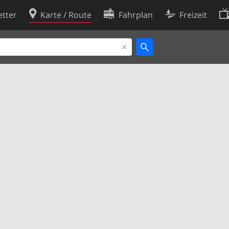
tter
Karte / Route
Fahrplan
Freizeit
Cookie-Richtlinie
ingungen
Cookie-Einstellungen
rklärung
Entwickler